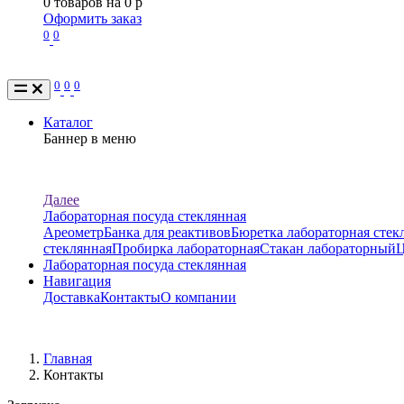
0
товаров на
0
p
Оформить заказ
0
0
0
0
0
Каталог
Баннер в меню
Этот баннер можно скрыть. Вставьте свой текст и картин
Далее
Лабораторная посуда стеклянная
Ареометр
Банка для реактивов
Бюретка лабораторная стек
стеклянная
Пробирка лабораторная
Стакан лабораторный
Ц
Лабораторная посуда стеклянная
Навигация
Доставка
Контакты
О компании
Главная
Контакты