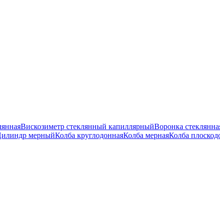
ку в меню Маркетинг - Баннеры, тип вывода "В меню каталога".
лянная
Вискозиметр стеклянный капиллярный
Воронка стеклянна
илиндр мерный
Колба круглодонная
Колба мерная
Колба плоскод