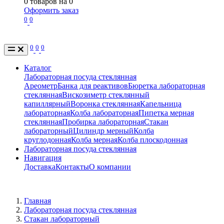
0
товаров на
0
Оформить заказ
0
0
0
0
0
Каталог
Лабораторная посуда стеклянная
Ареометр
Банка для реактивов
Бюретка лабораторная
стеклянная
Вискозиметр стеклянный
капиллярный
Воронка стеклянная
Капельница
лабораторная
Колба лабораторная
Пипетка мерная
стеклянная
Пробирка лабораторная
Стакан
лабораторный
Цилиндр мерный
Колба
круглодонная
Колба мерная
Колба плоскодонная
Лабораторная посуда стеклянная
Навигация
Доставка
Контакты
О компании
Главная
Лабораторная посуда стеклянная
Стакан лабораторный