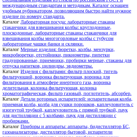
международным стандартам и методикам. Каталог оснащен
удобным рубрикатором, позволяющим быстро найти нужное
изделие по номеру стандарта.
Каталог
Лабораторная посуда: лабораторные стаканы
стаканчики для взвешивания колбы: круглодонные,
плоскодонные, лабораторные стаканы стаканчики для
взвешивания колбы многогорловые колбы с тубусом
лабораторные чашки банки и склянки.
Каталог
Мерные изделия: бюретки, колбы, мензурки,
микробюретки, отстойники, пикнометры, пипетки
градуированные, приемники, пробирки мерные, стаканы для
отпуска напитков, цилиндры, эвдиометры.
Каталог
Изделия с фильтрами: фильтр плоский, тигель
фильтрующий, воронка фильтрующая, воронка для
фильтрования в атмосфере инертного газа, воронка
делительная, колонка фильтрующая, колонка
хроматографическая, фильтр газовый, поглотитель, абсорбер.
Каталог
Детали роторных испарителей: испарительная колба,
приемная колба, колба для сушки порошков, каплеуловитель c
изогнутой трубкой, каплеуловитель с прямой трубкой, паук
для дистилляции с 5 колбами, паук для дистилляции с
пробирками.
Каталог
Приборы и аппараты: аппараты, бидистиллятор БС,
газоанализаторы, дистиллятор бытовой, испарители