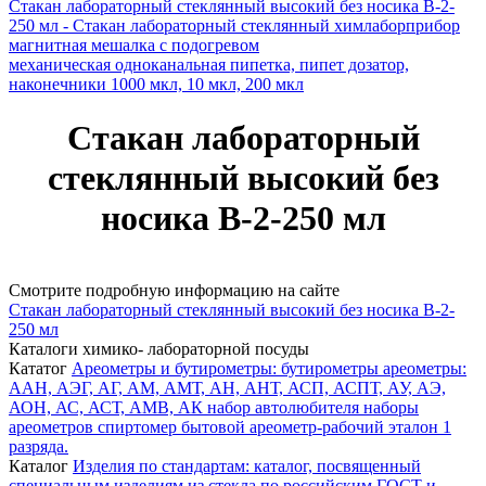
Стакан лабораторный стеклянный высокий без носика В-2-
250 мл - Стакан лабораторный стеклянный химлаборприбор
магнитная мешалка c подогревом
механическая одноканальная пипетка, пипет дозатор,
наконечники 1000 мкл, 10 мкл, 200 мкл
Стакан лабораторный
стеклянный высокий без
носика В-2-250 мл
Смотрите подробную информацию на сайте
Стакан лабораторный стеклянный высокий без носика В-2-
250 мл
Каталоги химико- лабораторной посуды
Кататог
Ареометры и бутирометры: бутирометры ареометры:
ААН, АЭГ, АГ, АМ, АМТ, АН, АНТ, АСП, АСПТ, АУ, АЭ,
АОН, АС, АСТ, АМВ, АК набор автолюбителя наборы
ареометров спиртомер бытовой ареометр-рабочий эталон 1
разряда.
Каталог
Изделия по стандартам: каталог, посвященный
специальным изделиям из стекла по российским ГОСТ и