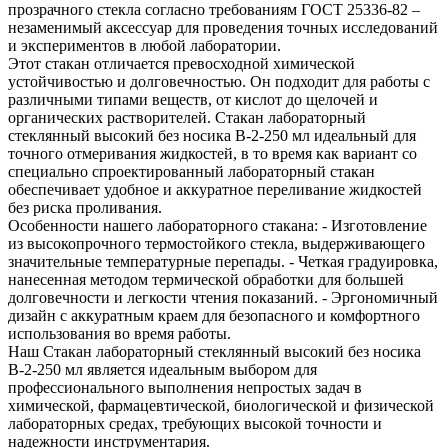
прозрачного стекла согласно требованиям ГОСТ 25336-82 –
незаменимый аксессуар для проведения точных исследований
и экспериментов в любой лаборатории.
Этот стакан отличается превосходной химической
устойчивостью и долговечностью. Он подходит для работы с
различными типами веществ, от кислот до щелочей и
органических растворителей. Стакан лабораторный
стеклянный высокий без носика В-2-250 мл идеальный для
точного отмеривания жидкостей, в то время как вариант со
специально спроектированный лабораторный стакан
обеспечивает удобное и аккуратное переливание жидкостей
без риска проливания.
Особенности нашего лабораторного стакана: - Изготовление
из высокопрочного термостойкого стекла, выдерживающего
значительные температурные перепады. - Четкая градуировка,
нанесенная методом термической обработки для большей
долговечности и легкости чтения показаний. - Эргономичный
дизайн с аккуратным краем для безопасного и комфортного
использования во время работы.
Наш Стакан лабораторный стеклянный высокий без носика
В-2-250 мл является идеальным выбором для
профессионального выполнения непростых задач в
химической, фармацевтической, биологической и физической
лабораторных средах, требующих высокой точности и
надежности инструментария.