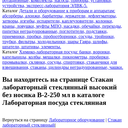
ротационные, комплекты, насосы, приборы, установки,
устройства, экспресс-лаборатория ЭЛВК-5.
Каталог
Детали и оборудование к приборам и аппаратам:
абсорберы, алонжи, барбатеры, держатели, дефлегматоры,
затворы, изгибы, испарители, каплеуловители, колонки,
краны, ловушки, муфты МПО, насадки, обечайки, переходы,
пипетки неградуированные, поглотители, подставки,
приемники, пробки, пробоотборники, сосуды, тройники,
трубки, фильтры, холодильники, шары Гаяра, шлифы,
шпатели, штативы, элементы.
Каталог
Химико-лабораторная посуда: банки, воронки,
капельницы, колбы, мешалки, пикнометры, пробирки,
промывалки, склянки, сосуды, спиртовки, стаканчики для
взвешивания, стаканы, цилиндры неградуированные, чашки.
Вы находитесь на странице Стакан
лабораторный стеклянный высокий
без носика В-2-250 мл в каталоге
Лабораторная посуда стеклянная
Вернуться на страницу
Лабораторное оборудование
|
Стакан
лабораторный стеклянный
|